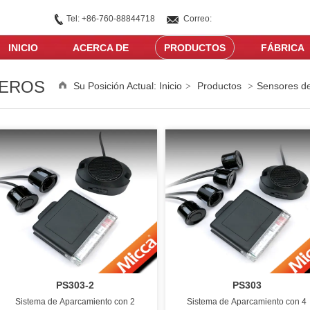
Tel: +86-760-88844718
Correo:
rebecca@miccagroup.com
INICIO
ACERCA DE
PRODUCTOS
FÁBRICA
TEROS
Su Posición Actual:
Inicio
Productos
Sensores d
>
>
PS303-2
PS303
Sistema de Aparcamiento con 2
Sistema de Aparcamiento con 4