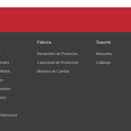
Fábrica
Soporte
e
Desarrollos de Productos
Manuales
 Autos
Capacidad de Producción
Catálogo
 Motos
Manejos de Calidad
es
endido
mión
Retrocesos