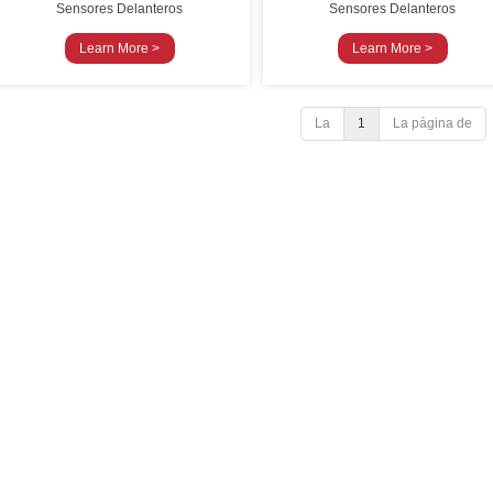
Sensores Delanteros
Sensores Delanteros
Learn More >
Learn More >
La
1
La página de