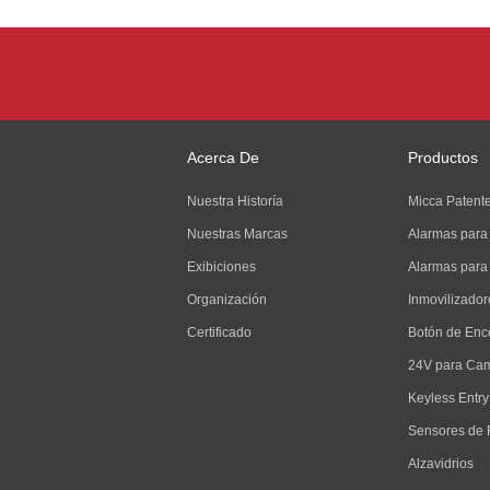
Acerca De
Productos
Nuestra Historía
Micca Patent
Nuestras Marcas
Alarmas para
Exibiciones
Alarmas para
Organización
Inmovilizador
Certificado
Botón de Enc
24V para Ca
Keyless Entry
Sensores de 
Alzavidrios